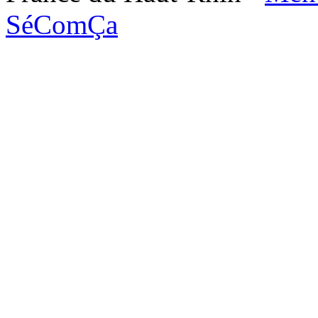
SéComÇa