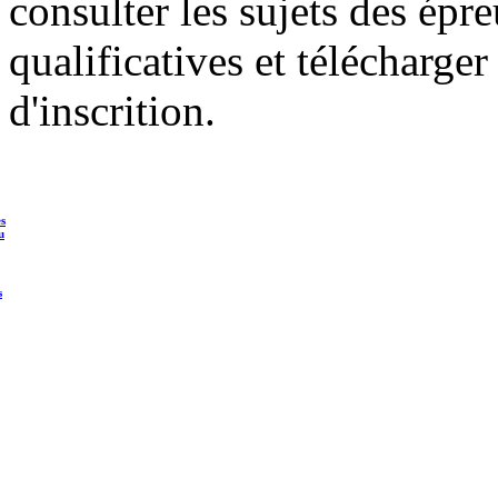
consulter les sujets des épr
qualificatives et télécharger
d'inscrition.
es
u
s